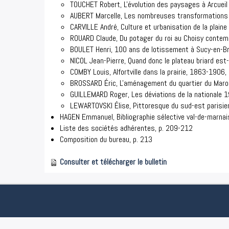
TOUCHET Robert, L'évolution des paysages à Arcueil e
AUBERT Marcelle, Les nombreuses transformations dep
CARVILLE André, Culture et urbanisation de la plaine 
ROUARD Claude, Du potager du roi au Choisy contem
BOULET Henri, 100 ans de lotissement à Sucy-en-Br
NICOL Jean-Pierre, Quand donc le plateau briard est-
COMBY Louis, Alfortville dans la prairie, 1863-1906
BROSSARD Éric, L'aménagement du quartier du Maroc
GUILLEMARD Roger, Les déviations de la nationale 19
LEWARTOVSKI Élise, Pittoresque du sud-est parisien
HAGEN Emmanuel, Bibliographie sélective val-de-marnai
Liste des sociétés adhérentes, p. 209-212
Composition du bureau, p. 213
Consulter et télécharger le bulletin