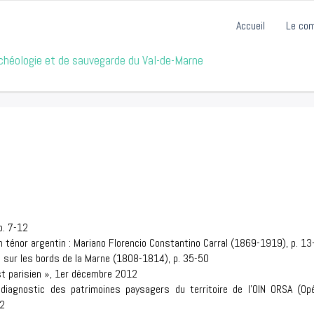
Accueil
Le co
archéologie et de sauvegarde du Val-de-Marne
p. 7-12
n ténor argentin : Mariano Florencio Constantino Carral (1869-1919), p. 13
e sur les bords de la Marne (1808-1814), p. 35-50
st parisien », 1er décembre 2012
diagnostic des patrimoines paysagers du territoire de l'OIN ORSA (Opé
62