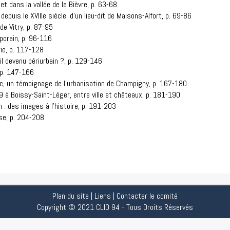
t dans la vallée de la Bièvre, p. 63-68
uis le XVIIIe siècle, d'un lieu-dit de Maisons-Alfort, p. 69-86
de Vitry, p. 87-95
porain, p. 96-116
ie, p. 117-128
il devenu périurbain ?, p. 129-146
, p. 147-166
, un témoignage de l'urbanisation de Champigny, p. 167-180
 à Boissy-Saint-Léger, entre ville et châteaux, p. 181-190
 : des images à l'histoire, p. 191-203
se, p. 204-208
Plan du site
|
Liens
|
Contacter le comité
Copyright © 2021 CLIO 94 - Tous Droits Réservés