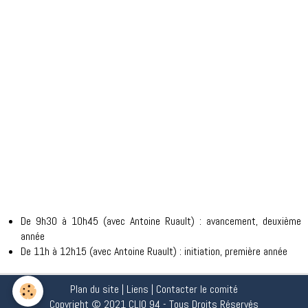
De 9h30 à 10h45 (avec Antoine Ruault) : avancement, deuxième
année
De 11h à 12h15 (avec Antoine Ruault) : initiation, première année
Plan du site
|
Liens
|
Contacter le comité
Copyright © 2021 CLIO 94 - Tous Droits Réservés