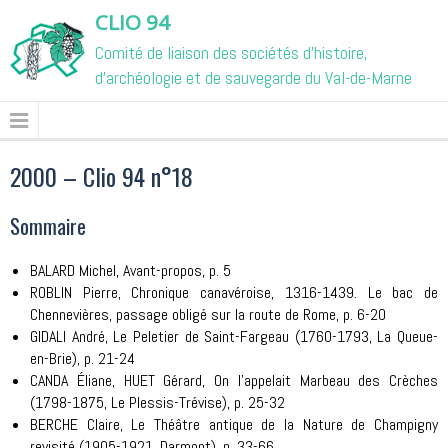
CLIO 94
Comité de liaison des sociétés d'histoire,
d'archéologie et de sauvegarde du Val-de-Marne
2000 – Clio 94 n°18
Sommaire
BALARD Michel, Avant-propos, p. 5
ROBLIN Pierre, Chronique canavéroise, 1316-1439. Le bac de
Chennevières, passage obligé sur la route de Rome, p. 6-20
GIDALI André, Le Peletier de Saint-Fargeau (1760-1793, La Queue-
en-Brie), p. 21-24
CANDA Éliane, HUET Gérard, On l'appelait Marbeau des Crèches
(1798-1875, Le Plessis-Trévise), p. 25-32
BERCHE Claire, Le Théâtre antique de la Nature de Champigny
revisité (1905-1921, Darmont), p. 33-66