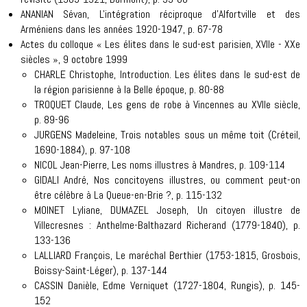
ANANIAN Sévan, L'intégration réciproque d'Alfortville et des
Arméniens dans les années 1920-1947, p. 67-78
Actes du colloque « Les élites dans le sud-est parisien, XVIIe - XXe
siècles », 9 octobre 1999
CHARLE Christophe, Introduction. Les élites dans le sud-est de
la région parisienne à la Belle époque, p. 80-88
TROQUET Claude, Les gens de robe à Vincennes au XVIIe siècle,
p. 89-96
JURGENS Madeleine, Trois notables sous un même toit (Créteil,
1690-1884), p. 97-108
NICOL Jean-Pierre, Les noms illustres à Mandres, p. 109-114
GIDALI André, Nos concitoyens illustres, ou comment peut-on
être célèbre à La Queue-en-Brie ?, p. 115-132
MOINET Lyliane, DUMAZEL Joseph, Un citoyen illustre de
Villecresnes : Anthelme-Balthazard Richerand (1779-1840), p.
133-136
LALLIARD François, Le maréchal Berthier (1753-1815, Grosbois,
Boissy-Saint-Léger), p. 137-144
CASSIN Danièle, Edme Verniquet (1727-1804, Rungis), p. 145-
152