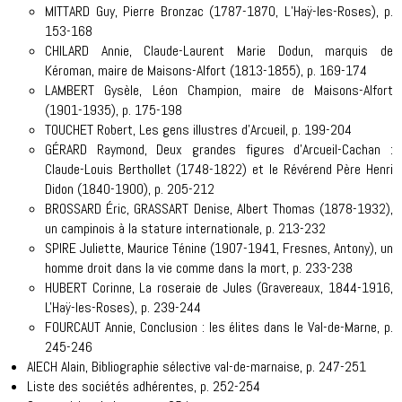
MITTARD Guy, Pierre Bronzac (1787-1870, L’Haÿ-les-Roses), p.
153-168
CHILARD Annie, Claude-Laurent Marie Dodun, marquis de
Kéroman, maire de Maisons-Alfort (1813-1855), p. 169-174
LAMBERT Gysèle, Léon Champion, maire de Maisons-Alfort
(1901-1935), p. 175-198
TOUCHET Robert, Les gens illustres d'Arcueil, p. 199-204
GÉRARD Raymond, Deux grandes figures d'Arcueil-Cachan :
Claude-Louis Berthollet (1748-1822) et le Révérend Père Henri
Didon (1840-1900), p. 205-212
BROSSARD Éric, GRASSART Denise, Albert Thomas (1878-1932),
un campinois à la stature internationale, p. 213-232
SPIRE Juliette, Maurice Ténine (1907-1941, Fresnes, Antony), un
homme droit dans la vie comme dans la mort, p. 233-238
HUBERT Corinne, La roseraie de Jules (Gravereaux, 1844-1916,
L'Haÿ-les-Roses), p. 239-244
FOURCAUT Annie, Conclusion : les élites dans le Val-de-Marne, p.
245-246
AIECH Alain, Bibliographie sélective val-de-marnaise, p. 247-251
Liste des sociétés adhérentes, p. 252-254