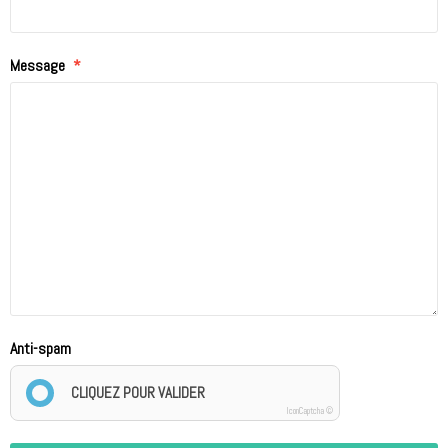
Message
Anti-spam
CLIQUEZ POUR VALIDER
IconCaptcha ©